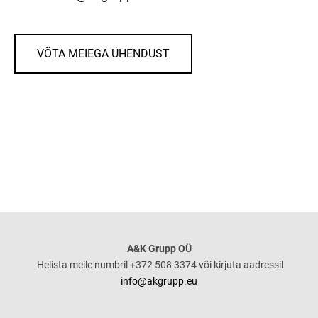
VÕTA MEIEGA ÜHENDUST
A&K Grupp OÜ
Helista meile numbril +372 508 3374 või kirjuta aadressil
info@akgrupp.eu